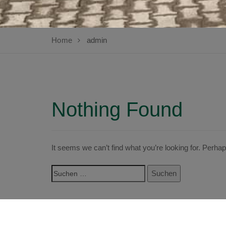
Home
admin
Nothing Found
It seems we can’t find what you’re looking for. Perha