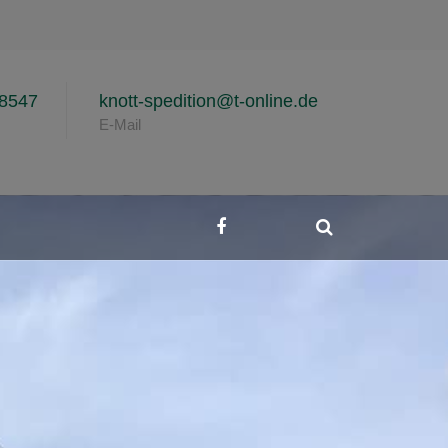
8547
knott-spedition@t-online.de
E-Mail