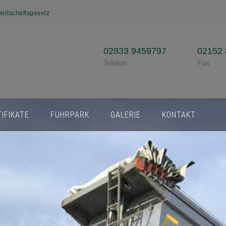
wirtschaftsgesetz
02833 9459797
02152 
Telefon
Fax
IFIKATE
FUHRPARK
GALERIE
KONTAKT