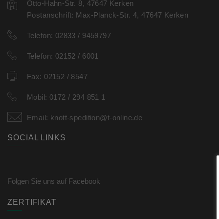
Otto-Hahn-Str. 8, 47647 Kerken
Postanschrift: Max-Planck-Str. 4, 47647 Kerken
Telefon:
02833 / 9459797
Telefon:
02152 / 6001
Fax:
02152 / 8547
Mobil:
0172 / 294 851 1
Email:
knott-spedition@t-online.de
SOCIAL LINKS
Folgen Sie uns auf Facebook
ZERTIFIKAT