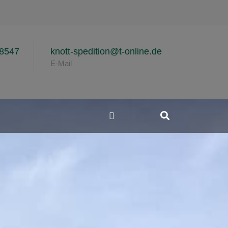
8547
knott-spedition@t-online.de
E-Mail