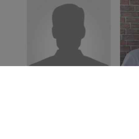
Max Linßen
Ben
Disposition