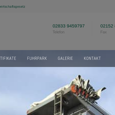
wirtschaftsgesetz
02833 9459797
02152 
Telefon
Fax
TIFIKATE
FUHRPARK
GALERIE
KONTAKT