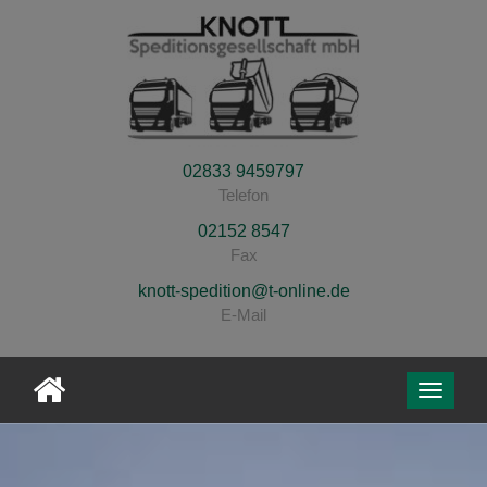
02833 9459797
Telefon
02152 8547
Fax
knott-spedition@t-online.de
E-Mail
Toggle
navigati