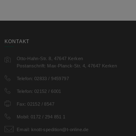
KONTAKT
Otto-Hahn-Str. 8, 47647 Kerken
Postanschrift: Max-Planck-Str. 4, 47647 Kerken
Telefon:
02833 / 9459797
Telefon:
02152 / 6001
Fax:
02152 / 8547
Mobil:
0172 / 294 851 1
Email:
knott-spedition@t-online.de