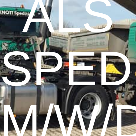
ALS
SPED
M/W/