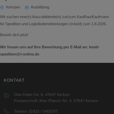
Kempen
Ausbildung
Wir suchen eine(n) Auszubildende(n) zur/zum Kauffrau/Kaufmann
für Spedition und Logistikdienstleistungen (m/w/d) zum 1.8.2026.
Bewirb dich jetzt!
Wir freuen uns auf Ihre Bewerbung per E-Mail an: knott-
spedition@t-online.de
KONTAKT
Otto-Hahn-Str. 8, 47647 Kerken
Postanschrift: Max-Planck-Str. 4, 47647 Kerken
Telefon:
02833 / 9459797